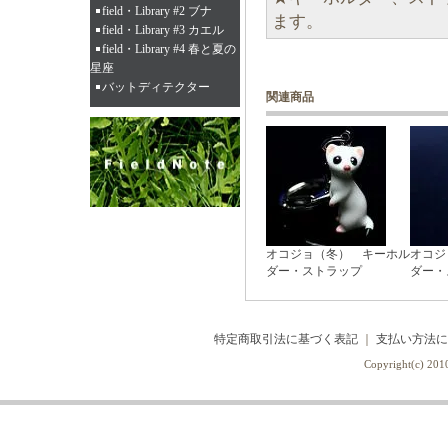
field・Library #2 ブナ
ます。
field・Library #3 カエル
field・Library #4 春と夏の
星座
バットディテクター
関連商品
オコジョ（冬） キーホル
オコジ
ダー・ストラップ
ダー・
特定商取引法に基づく表記
｜
支払い方法に
Copyright(c) 2010