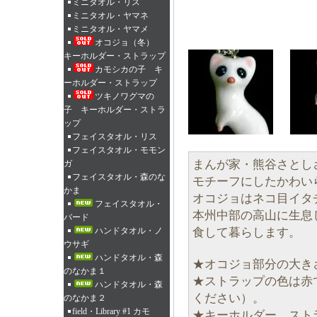
ミニタオル・リス
ミニタオル・ヤマネ
ミニタオル・ヤマメ
オコジョ（冬）
キーホルダー・ストラップ
カモシカの子 キ
ーホルダー・ストラップ
ツキノワグマの
子 キーホルダー・ストラ
ップ
フェイスタオル・リス
フェイスタオル・モモン
まんが家・熊谷さとし
ガ
フェイスタオル・森のな
モチーフにしたかわい
かま
オコジョはネコ目イタ
フェイスタオル・
本州中部の高山に生息
バード
食して暮らします。
ハンドタオル・ノ
ウサギ
ハンドタオル・森
★オコジョ部分の大きさ
のなかま１
★ストラップの色は赤
ハンドタオル・森
ください）。
のなかま２
field・Library #1 カモ
★キーホルダー、スト