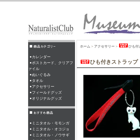
ホーム
>
アクセサリー
>
ひも付
カレンダー
ひも付きストラップ
ポストカード、クリアフ
ァイル
ぬいぐるみ
タオル
アクセサリー
フィールドグッズ
オリジナルグッズ
ミニタオル・モモンガ
ミニタオル・オコジョ
ミニタオル・ノウサギ