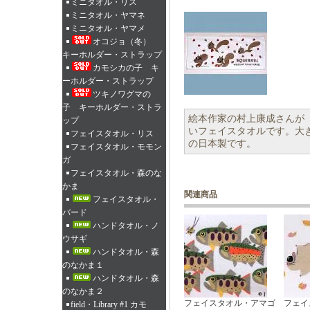
ミニタオル・リス
ミニタオル・ヤマネ
ミニタオル・ヤマメ
オコジョ（冬）
キーホルダー・ストラップ
カモシカの子 キ
ーホルダー・ストラップ
ツキノワグマの
子 キーホルダー・ストラ
絵本作家の村上康成さんが
ップ
いフェイスタオルです。大き
フェイスタオル・リス
の日本製です。
フェイスタオル・モモン
ガ
フェイスタオル・森のな
かま
関連商品
フェイスタオル・
バード
ハンドタオル・ノ
ウサギ
ハンドタオル・森
のなかま１
ハンドタオル・森
のなかま２
フェイスタオル・アマゴ
フェイ
field・Library #1 カモ